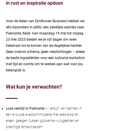
in rust en inspiratie opdoen
Voor de leden van Eindhoven Business hebben we
iets bijzonders in petto: een zakelijke wijnreis naar
Piemonte, Italië.
Van maandag 19 mei tot vrijdag
23 mei 2025 bieden we je vijf dagen om even
helemaal los te komen van de dagelijkse hectiek.
Geen overvol schema, geen verplichtingen – alleen
de beste ingrediënten voor een culinaire workation
met tijd en ruimte om te werken aan wat voor jou
belangrijk is.
Wat kun je verwachten?
Luxe verblijf in Piemonte
– Verblijf vier nachten in
een exclusieve accommodatie met alles erop en
eraan, gelegen tussen glooiende wijngaarden en
prachtige landschappen.