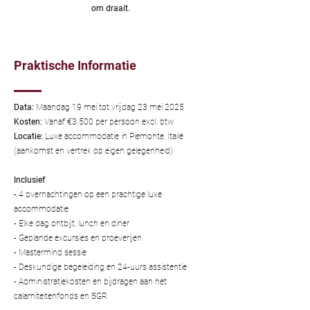
om draait.
Praktische Informatie
Data:
Maandag 19 mei tot vrijdag 23 mei 2025
Kosten:
Vanaf €3.500 per persoon excl. btw
Locatie:
Luxe accommodatie in Piemonte, Italië
(aankomst en vertrek op eigen gelegenheid)
Inclusief
:
- 4 overnachtingen op een prachtige luxe
accommodatie
- Elke dag ontbijt, lunch en diner
- Geplande excursies en proeverijen
- Mastermind sessie
- Deskundige begeleiding en 24-uurs assistentie
- Administratiekosten en bijdragen aan het
calamiteitenfonds en SGR