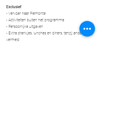
Exclusief
:
- Vervoer naar Piemonte
- Activiteiten buiten het programma
- Persoonlijke uitgaven
- Extra drankjes, lunches en diners, tenzij anders
vermeld
- Reisverzekering
Ik wil mee!
Reserveren
Reserveer je plek voor deze
fantastische 5-daagse wijnreis.
Dit is nog geen formele boeking.
We nemen contact met je op nadat het
onderstaande formulier is ingevuld.
Voornaam