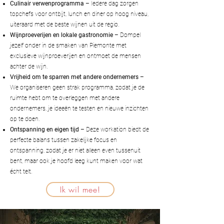
Culinair verwenprogramma
– Iedere dag zorgen
topchefs voor ontbijt, lunch en diner op hoog niveau,
uiteraard met de beste wijnen uit de regio.
Wijnproeverijen en lokale gastronomie
– Dompel
jezelf onder in de smaken van Piemonte met
exclusieve wijnproeverijen en ontmoet de mensen
achter de wijn.
Vrijheid om te sparren met andere ondernemers
–
We organiseren geen strak programma, zodat je de
ruimte hebt om te overleggen met andere
ondernemers, je ideeën te testen en nieuwe inzichten
op te doen.
Ontspanning en eigen tijd
– Deze workation biedt de
perfecte balans tussen zakelijke focus en
ontspanning, zodat je er niet alleen even tussenuit
bent, maar ook je hoofd leeg kunt maken voor wat
écht telt.
Ik wil mee!