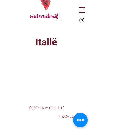
Italië
©2024 by wateendruif
info@wateendruif.nl
Privacy verklaring